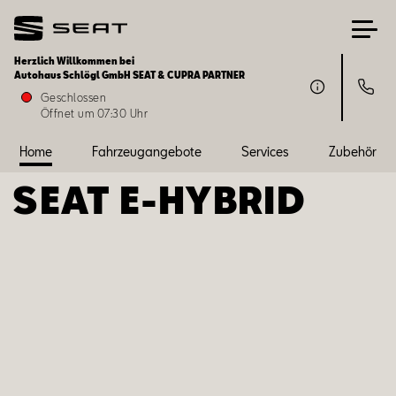
Herzlich Willkommen bei
Autohaus Schlögl GmbH SEAT & CUPRA PARTNER
Home
Geschlossen
Öffnet um 07:30 Uhr
Fahrzeugangebote
Home
Fahrzeugangebote
Services
Zubehör
SEAT ­­E-HYBRID
Services
Zubehör
SEAT FOR BUSINESS
Über uns