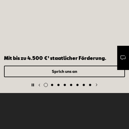
Mit bis zu 4.500 €¹ staatlicher Förderung.
Mail schreiben
Kontaktformular
Anrufen
Sprich uns an
SEAT Modelle